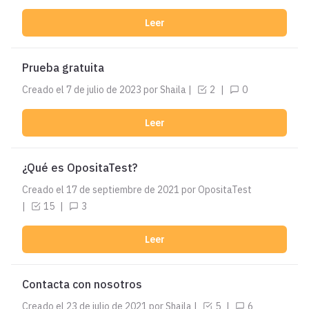
Leer
Prueba gratuita
Creado el
7 de julio de 2023
por Shaila
|
2
|
0
Leer
¿Qué es OpositaTest?
Creado el
17 de septiembre de 2021
por OpositaTest
|
15
|
3
Leer
Contacta con nosotros
Creado el
23 de julio de 2021
por Shaila
|
5
|
6